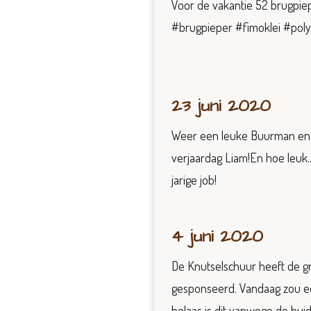
Voor de vakantie 52 brugpie
#brugpieper #fimoklei #pol
23 juni 2020
Weer een leuke Buurman en 
verjaardag Liam!En hoe leuk
jarige job!
4 juni 2020
De Knutselschuur heeft de gr
gesponseerd. Vandaag zou een
helaas is dit vanwege de hui