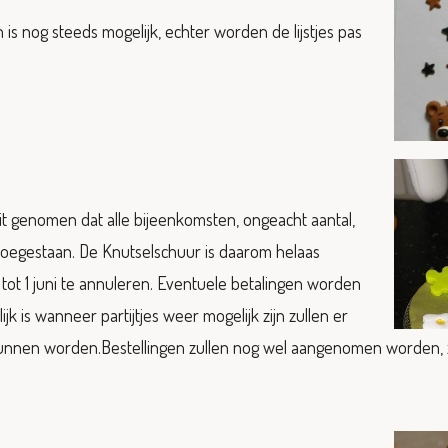
n is nog steeds mogelijk, echter worden de lijstjes pas
uit genomen dat alle bijeenkomsten, ongeacht aantal,
n toegestaan. De Knutselschuur is daarom helaas
 tot 1 juni te annuleren. Eventuele betalingen worden
ijk is wanneer partijtjes weer mogelijk zijn zullen er
nnen worden.Bestellingen zullen nog wel aangenomen worden, z