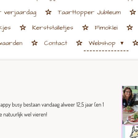
r verjaardag
Taarttopper Jubileum
kjes
Kerststalletjes
Fimoklei
waarden
Contact
Webshop
Happy busy bestaan vandaag alweer 12,5 jaar (en 1
 natuurlijk wel vieren!