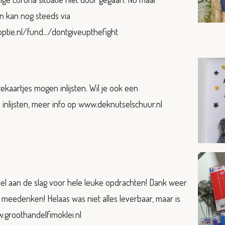
 kan nog steeds via
tie.nl/fund.../dontgiveupthefight
aartjes mogen inlijsten. Wil je ook een
 inlijsten, meer info op www.deknutselschuur.nl
snel aan de slag voor hele leuke opdrachten! Dank weer
 meedenken! Helaas was niet alles leverbaar, maar is
groothandelfimoklei.nl