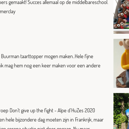
pers gemaakt! Succes allemaal op de middelbareschool.
ymerclay
Buurman taarttopper mogen maken..Hele fijne
..ik mag hem nog een keer maken voor een andere
oep Don't give up the fight - Alpe d'HuZes 2020
 hele bijzondere dag moeten zijn in Frankrijk, maar
dige corona situatie niet door gegaan. Nu maar