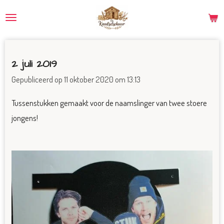
Ga
direct
naar
de
2 juli 2019
hoofdinhoud
Gepubliceerd op 11 oktober 2020 om 13:13
Tussenstukken gemaakt voor de naamslinger van twee stoere
jongens!