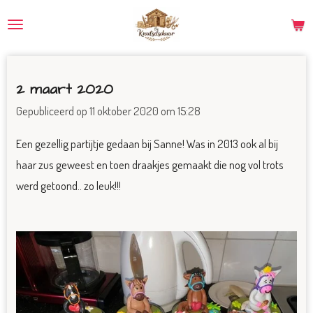
Ga
direct
naar
de
2 maart 2020
hoofdinhoud
Gepubliceerd op 11 oktober 2020 om 15:28
Een gezellig partijtje gedaan bij Sanne! Was in 2013 ook al bij
haar zus geweest en toen draakjes gemaakt die nog vol trots
werd getoond.. zo leuk!!!