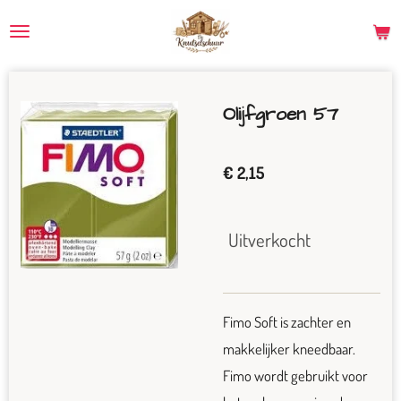
Ga
direct
naar
de
Olijfgroen 57
hoofdinhoud
€ 2,15
Uitverkocht
Fimo Soft is zachter en
makkelijker kneedbaar.
Fimo wordt gebruikt voor