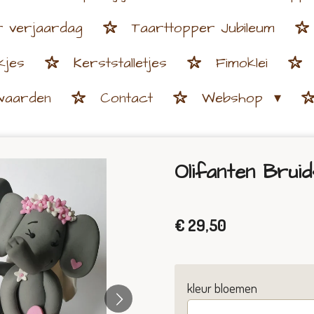
r verjaardag
Taarttopper Jubileum
kjes
Kerststalletjes
Fimoklei
waarden
Contact
Webshop
Olifanten Brui
€ 29,50
kleur bloemen