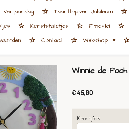
r verjaardag
Taarttopper Jubileum
kjes
Kerststalletjes
Fimoklei
waarden
Contact
Webshop
Winnie de Pooh
€ 45,00
Kleur cijfers