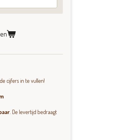
gen
 cijfers in te vullen!
cm
rbaar
. De levertijd bedraagt